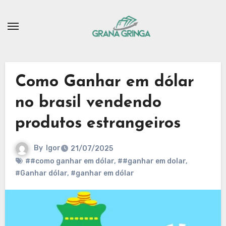
Skip
to
content
Como Ganhar em dólar
no brasil vendendo
produtos estrangeiros
By
Igor
21/07/2025
##como ganhar em dólar
,
##ganhar em dolar
,
#Ganhar dólar
,
#ganhar em dólar